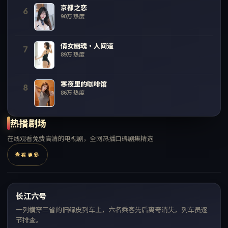
京都之恋
6
90万
热度
倩女幽魂·人间道
7
89万
热度
寒夜里的咖啡馆
8
86万
热度
热播剧场
在线观看免费高清的电视剧，全网热播口碑剧集精选
查看更多
99:14
长江六号
热门
一列横穿三省的旧绿皮列车上，六名乘客先后离奇消失，列车员逐
节排查。