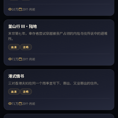
10万
20个月前
99:36
釜山行 III·陆地
最新
末世第七年，幸存者尝试穿越被丧尸占领的内陆寻找传说中的避难
所。
高清
流畅
72万
20个月前
99:38
港式情书
最新
三对香港夫妇在同一个雨季里写下、寄出、又没寄出的信件。
高清
流畅
71万
20个月前
48:45