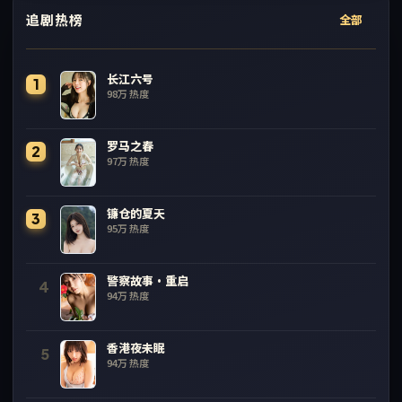
追剧热榜
全部
长江六号
1
98万
热度
罗马之春
2
97万
热度
镰仓的夏天
3
95万
热度
警察故事·重启
4
94万
热度
香港夜未眠
5
94万
热度