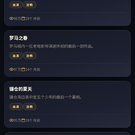
高清
流畅
98万
28个月前
47:03
罗马之春
热门
罗马城内一位老电影导演退休前的最后一部作品。
高清
流畅
97万
24个月前
99:42
镰仓的夏天
热门
镰仓海边高中里五个少年的最后一个暑假。
高清
流畅
95万
38个月前
99:04