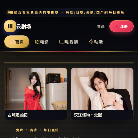
在线观看免费高清的电视剧 · 韩剧/日剧/美剧/国产剧每日更新 · 多端流畅追剧
云剧场
登录
注册
首页
电影
电视剧
动漫
草原上的歌
古城追凶记
汉江怪物·觉醒
免费 · 高清 · 每日更新