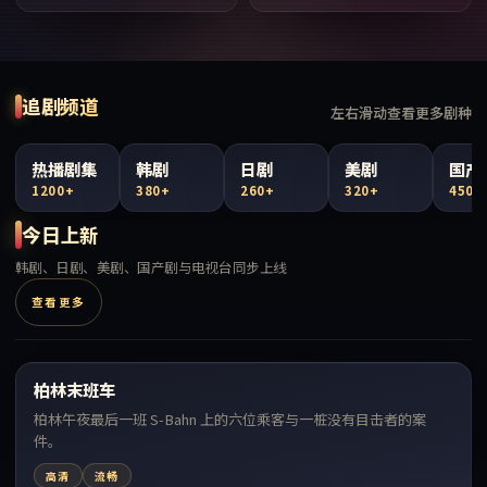
追剧频道
左右滑动查看更多剧种
热播剧集
韩剧
日剧
美剧
国产
1200+
380+
260+
320+
450+
今日上新
韩剧、日剧、美剧、国产剧与电视台同步上线
查看更多
99:20
柏林末班车
最新
柏林午夜最后一班 S-Bahn 上的六位乘客与一桩没有目击者的案
件。
高清
流畅