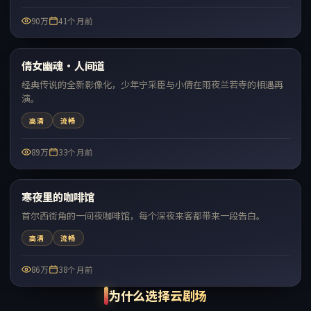
90万
41个月前
99:12
倩女幽魂·人间道
热门
经典传说的全新影像化，少年宁采臣与小倩在雨夜兰若寺的相遇再
演。
高清
流畅
89万
33个月前
99:44
寒夜里的咖啡馆
热门
首尔西街角的一间夜咖啡馆，每个深夜来客都带来一段告白。
高清
流畅
86万
38个月前
为什么选择云剧场