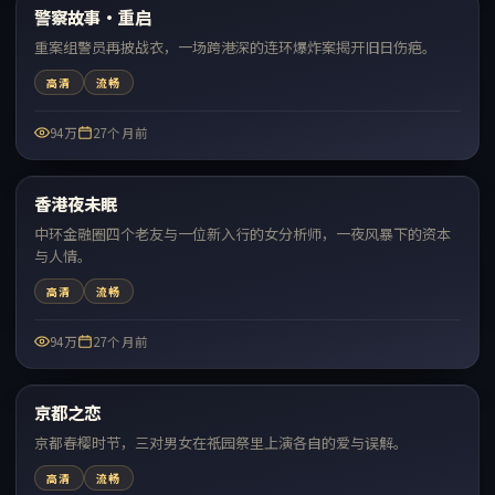
警察故事·重启
热门
重案组警员再披战衣，一场跨港深的连环爆炸案揭开旧日伤疤。
高清
流畅
94万
27个月前
59:30
香港夜未眠
热门
中环金融圈四个老友与一位新入行的女分析师，一夜风暴下的资本
与人情。
高清
流畅
94万
27个月前
64:08
京都之恋
热门
京都春樱时节，三对男女在祇园祭里上演各自的爱与误解。
高清
流畅