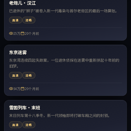
老炮儿·汉江
最新
已退休的"狮子"被卷入新一代毒枭与首尔老街区的最后一场算账。
高清
流畅
25万
20个月前
57:52
东京迷雾
最新
东京湾连续四起失踪案，一位退休侦探在迷雾中重新拼起十年前的
旧梦。
高清
流畅
34万
20个月前
52:54
雪国列车·末班
最新
末日列车第十八季冬，新一代领袖即将打破车厢之间的封锁。
高清
流畅