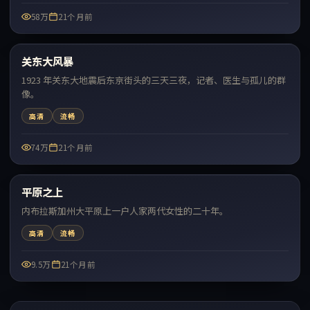
58万
21个月前
99:50
关东大风暴
最新
1923 年关东大地震后东京街头的三天三夜，记者、医生与孤儿的群
像。
高清
流畅
74万
21个月前
99:57
平原之上
最新
内布拉斯加州大平原上一户人家两代女性的二十年。
高清
流畅
9.5万
21个月前